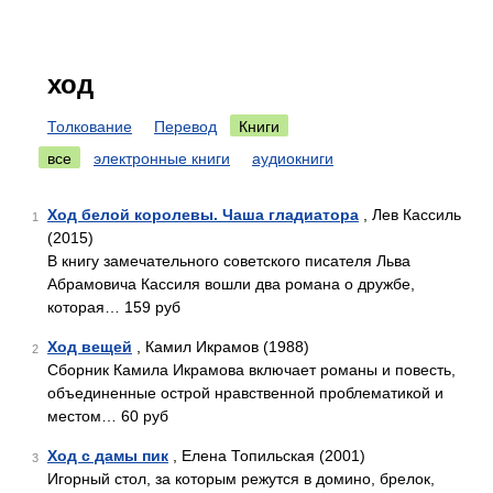
ход
Толкование
Перевод
Книги
все
электронные книги
аудиокниги
Ход белой королевы. Чаша гладиатора
, Лев Кассиль
1
(2015)
В книгу замечательного советского писателя Льва
Абрамовича Кассиля вошли два романа о дружбе,
которая… 159 руб
Ход вещей
, Камил Икрамов (1988)
2
Сборник Камила Икрамова включает романы и повесть,
объединенные острой нравственной проблематикой и
местом… 60 руб
Ход с дамы пик
, Елена Топильская (2001)
3
Игорный стол, за которым режутся в домино, брелок,