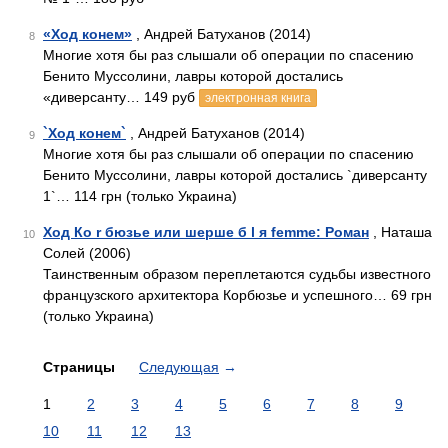
«Ход конем»
, Андрей Батуханов (2014)
8
Многие хотя бы раз слышали об операции по спасению
Бенито Муссолини, лавры которой достались
«диверсанту… 149 руб
электронная книга
`Ход конем`
, Андрей Батуханов (2014)
9
Многие хотя бы раз слышали об операции по спасению
Бенито Муссолини, лавры которой достались `диверсанту
1`… 114 грн (только Украина)
Ход Ко r бюзье или шерше б l я femme: Роман
, Наташа
10
Солей (2006)
Таинственным образом переплетаются судьбы известного
французского архитектора Корбюзье и успешного… 69 грн
(только Украина)
Страницы
Следующая
→
1
2
3
4
5
6
7
8
9
10
11
12
13