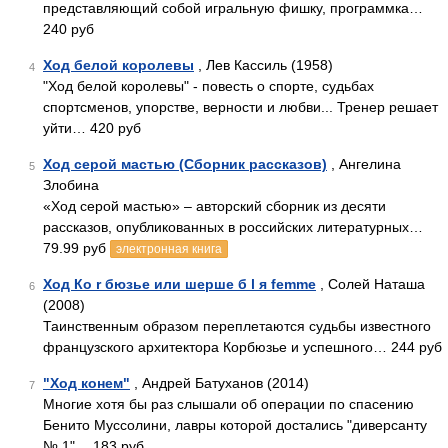
представляющий собой игральную фишку, программка…
240 руб
Ход белой королевы
, Лев Кассиль (1958)
4
"Ход белой королевы" - повесть о спорте, судьбах
спортсменов, упорстве, верности и любви... Тренер решает
уйти… 420 руб
Ход серой мастью (Сборник рассказов)
, Ангелина
5
Злобина
«Ход серой мастью» – авторский сборник из десяти
рассказов, опубликованных в российских литературных…
79.99 руб
электронная книга
Ход Ко r бюзье или шерше б l я femme
, Солей Наташа
6
(2008)
Таинственным образом переплетаются судьбы известного
французского архитектора Корбюзье и успешного… 244 руб
"Ход конем"
, Андрей Батуханов (2014)
7
Многие хотя бы раз слышали об операции по спасению
Бенито Муссолини, лавры которой достались "диверсанту
№ 1"… 183 руб